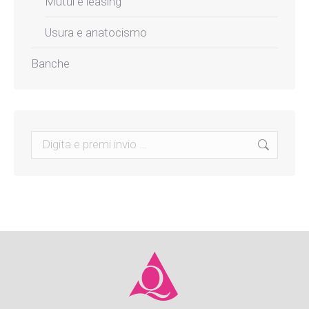
Mutui e leasing
Usura e anatocismo
Banche
Search: