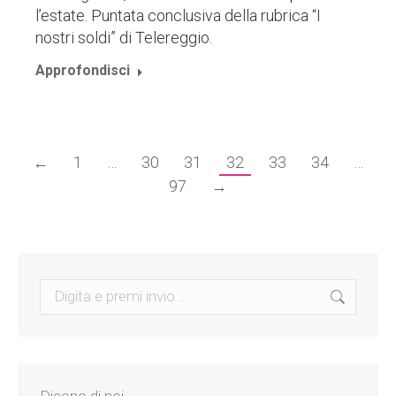
l’estate. Puntata conclusiva della rubrica “I
nostri soldi” di Telereggio.
Approfondisci
←
1
…
30
31
32
33
34
…
97
→
Search:
Dicono di noi