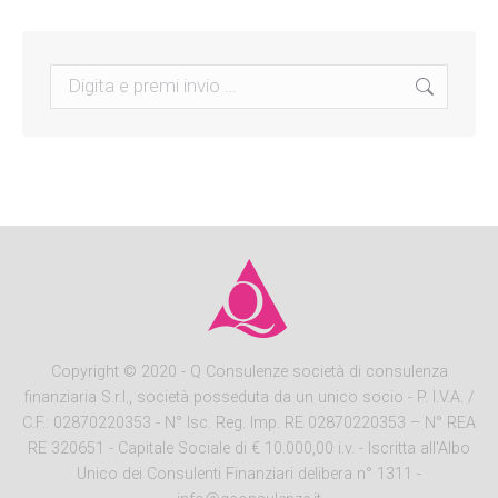
Search:
Copyright
© 2020 - Q Consulenze società di consulenza
finanziaria S.r.l., società posseduta da un unico socio - P. I.V.A. /
C.F.: 02870220353 - N° Isc. Reg. Imp. RE 02870220353 – N° REA
RE 320651 - Capitale Sociale di € 10.000,00 i.v. - Iscritta all'Albo
Unico dei Consulenti Finanziari delibera n° 1311 -