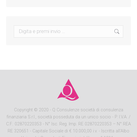
Search:
Copyright
© 2020 - Q Consulenze società di consulenza
finanziaria S.r.l., società posseduta da un unico socio - P. I.V.A. /
C.F.: 02870220353 - N° Isc. Reg. Imp. RE 02870220353 – N° REA
RE 320651 - Capitale Sociale di € 10.000,00 i.v. - Iscritta all'Albo