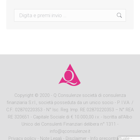
Search:
Copyright
© 2020 - Q Consulenze società di consulenza
finanziaria S.r.l., società posseduta da un unico socio - P. I.V.A. /
C.F.: 02870220353 - N° Isc. Reg. Imp. RE 02870220353 – N° REA
RE 320651 - Capitale Sociale di € 10.000,00 i.v. - Iscritta all'Albo
Unico dei Consulenti Finanziari delibera n° 1311 -
info@qconsulenze.it
Privacy policy
-
Note Legali
-
Disclaimer
-
Info precontrattuale
-