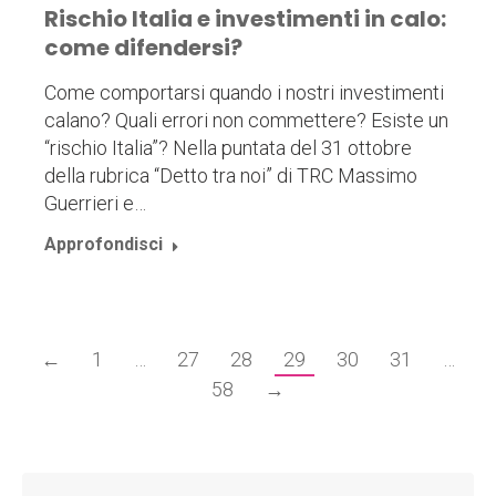
Rischio Italia e investimenti in calo:
come difendersi?
Come comportarsi quando i nostri investimenti
calano? Quali errori non commettere? Esiste un
“rischio Italia”? Nella puntata del 31 ottobre
della rubrica “Detto tra noi” di TRC Massimo
Guerrieri e…
Approfondisci
←
1
…
27
28
29
30
31
…
58
→