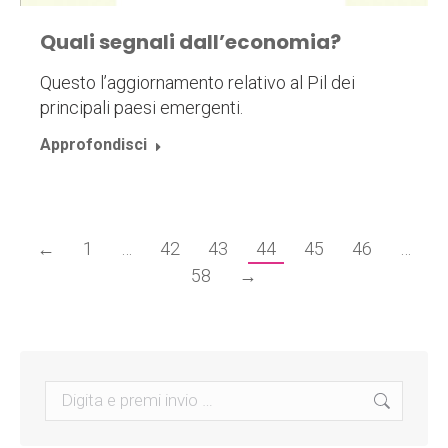
Quali segnali dall’economia?
Questo l’aggiornamento relativo al Pil dei
principali paesi emergenti.
Approfondisci
←
1
…
42
43
44
45
46
…
58
→
Search: