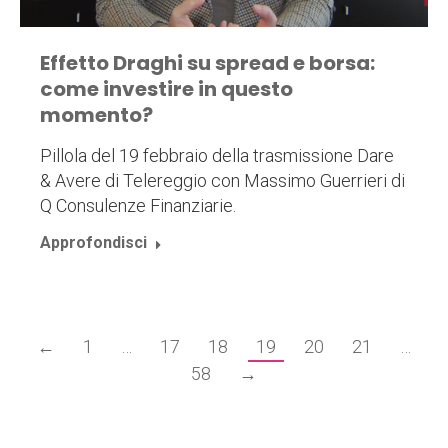
Effetto Draghi su spread e borsa:
come investire in questo
momento?
Pillola del 19 febbraio della trasmissione Dare
& Avere di Telereggio con Massimo Guerrieri di
Q Consulenze Finanziarie.
Approfondisci
←
1
…
17
18
19
20
21
…
58
→