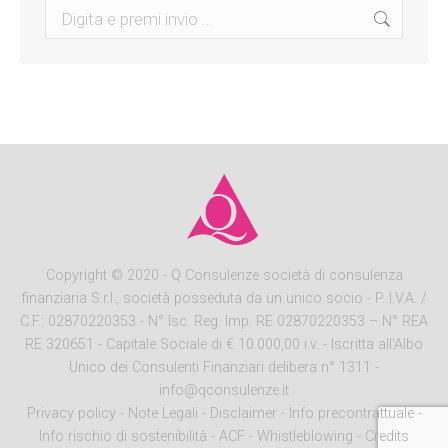
Search:
Copyright
© 2020 - Q Consulenze società di consulenza
finanziaria S.r.l., società posseduta da un unico socio - P. I.V.A. /
C.F.: 02870220353 - N° Isc. Reg. Imp. RE 02870220353 – N° REA
RE 320651 - Capitale Sociale di € 10.000,00 i.v. - Iscritta all'Albo
Unico dei Consulenti Finanziari delibera n° 1311 -
info@qconsulenze.it
Privacy policy
-
Note Legali
-
Disclaimer
-
Info precontrattuale
-
Info rischio di sostenibilità
-
ACF
-
Whistleblowing
-
Credits