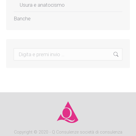
Usura e anatocismo
Banche
Search:
Copyright
© 2020 - Q Consulenze società di consulenza