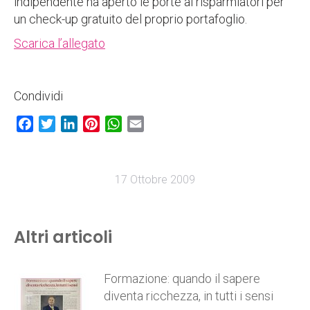
indipendente ha aperto le porte ai risparmiatori per
un check-up gratuito del proprio portafoglio.
Scarica l’allegato
Condividi
Facebook
Twitter
LinkedIn
Pinterest
WhatsApp
Email
17 Ottobre 2009
Altri articoli
Formazione: quando il sapere
diventa ricchezza, in tutti i sensi