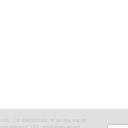
I.V.A. / C.F.: 02870220353 - N° Isc. Reg. Imp. RE
ziari delibera n° 1311 -
info@qconsulenze.it