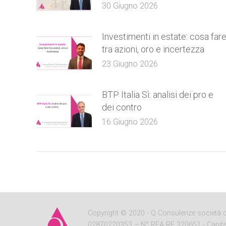
30 Giugno 2026
Investimenti in estate: cosa far
tra azioni, oro e incertezza
23 Giugno 2026
BTP Italia Sì: analisi dei pro e
dei contro
16 Giugno 2026
Copyright
© 2020 - Q Consulenze società di c
02870220353 – N° REA RE 320651 - Capitale So