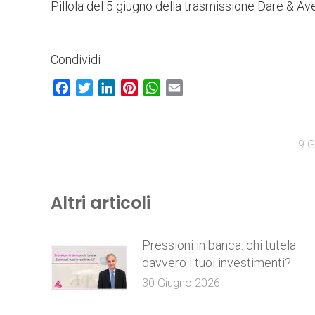
Pillola del 5 giugno della trasmissione Dare & Av
Condividi
Facebook
Twitter
LinkedIn
Pinterest
WhatsApp
Email
9 G
Altri articoli
Pressioni in banca: chi tutela
davvero i tuoi investimenti?
30 Giugno 2026