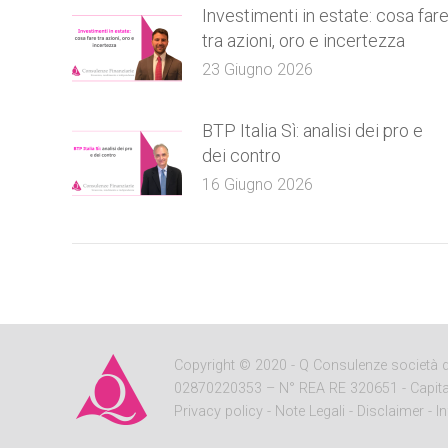
Investimenti in estate: cosa far
tra azioni, oro e incertezza
23 Giugno 2026
BTP Italia Sì: analisi dei pro e
dei contro
16 Giugno 2026
Copyright
© 2020 - Q Consulenze società di c
02870220353 – N° REA RE 320651 - Capitale So
Privacy policy
-
Note Legali
-
Disclaimer
-
I