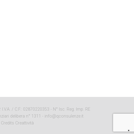
I.V.A. / C.F.: 02870220353 - N° Isc. Reg. Imp. RE
ziari delibera n° 1311 -
info@qconsulenze.it
-
Credits Creattività