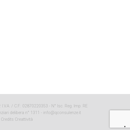
I.V.A. / C.F.: 02870220353 - N° Isc. Reg. Imp. RE
ziari delibera n° 1311 -
info@qconsulenze.it
-
Credits Creattività