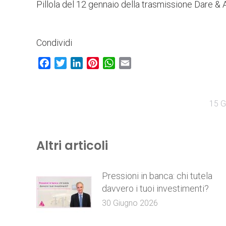
Pillola del 12 gennaio della trasmissione Dare & 
Condividi
Facebook
Twitter
LinkedIn
Pinterest
WhatsApp
Email
15 G
Altri articoli
Pressioni in banca: chi tutela
davvero i tuoi investimenti?
30 Giugno 2026