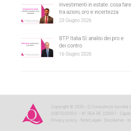
Investimenti in estate: cosa far
tra azioni, oro e incertezza
23 Giugno 2026
BTP Italia Sì: analisi dei pro e
dei contro
16 Giugno 2026
Copyright
© 2020 - Q Consulenze società di c
02870220353 – N° REA RE 320651 - Capitale So
Privacy policy
-
Note Legali
-
Disclaimer
-
I