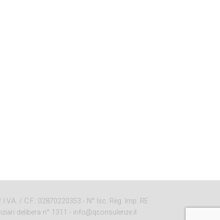
I.V.A. / C.F.: 02870220353 - N° Isc. Reg. Imp. RE
ziari delibera n° 1311 -
info@qconsulenze.it