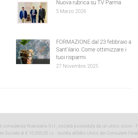
Nuova rubrica su TV Parma
5 Marzo 2026
FORMAZIONE dal 23 febbraio a
Sant’ilario: Come ottimizzare i
tuoi risparmi
27 Novembre 2025
onsulenza finanziaria S.r.l., società posseduta da un unico socio - P. 
ciale di € 10.000,00 i.v. - Iscritta all'Albo Unico dei Consulenti Finan