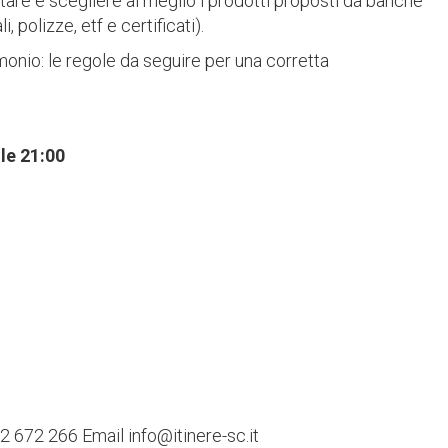
ntare e scegliere al meglio i prodotti proposti da banche
 polizze, etf e certificati).
imonio: le regole da seguire per una corretta
le 21:00
522 672 266 Email info@itinere-sc.it