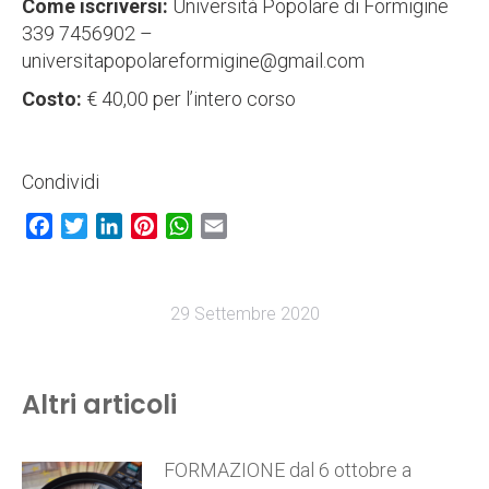
Come iscriversi:
Università Popolare di Formigine
339 7456902 –
universitapopolareformigine@gmail.com
Costo:
€ 40,00 per l’intero corso
Condividi
Facebook
Twitter
LinkedIn
Pinterest
WhatsApp
Email
29 Settembre 2020
Altri articoli
FORMAZIONE dal 6 ottobre a