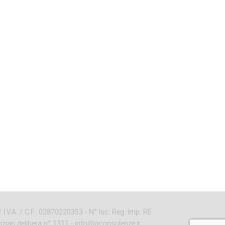
I.V.A. / C.F.: 02870220353 - N° Isc. Reg. Imp. RE
ziari delibera n° 1311 -
info@qconsulenze.it