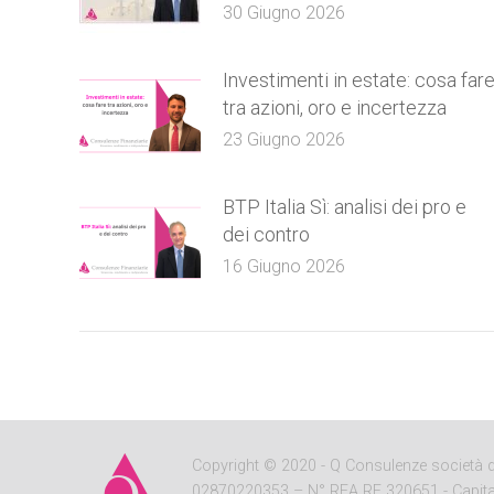
30 Giugno 2026
Investimenti in estate: cosa far
tra azioni, oro e incertezza
23 Giugno 2026
BTP Italia Sì: analisi dei pro e
dei contro
16 Giugno 2026
Copyright
© 2020 - Q Consulenze società di c
02870220353 – N° REA RE 320651 - Capitale So