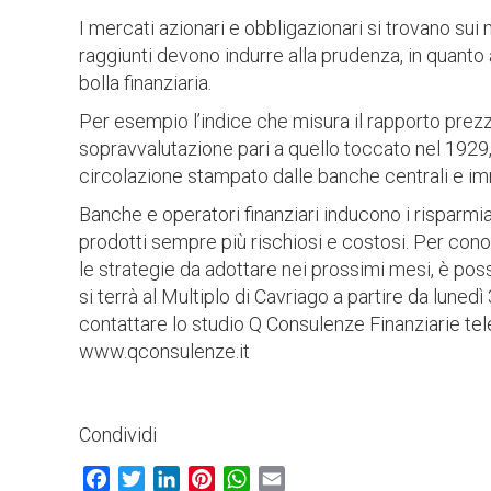
I mercati azionari e obbligazionari si trovano sui ma
raggiunti devono indurre alla prudenza, in quanto 
bolla finanziaria.
Per esempio l’indice che misura il rapporto prezzo
sopravvalutazione pari a quello toccato nel 1929, a
circolazione stampato dalle banche centrali e imm
Banche e operatori finanziari inducono i risparmia
prodotti sempre più rischiosi e costosi. Per conos
le strategie da adottare nei prossimi mesi, è pos
si terrà al Multiplo di Cavriago a partire da luned
contattare lo studio Q Consulenze Finanziarie te
www.qconsulenze.it
Condividi
Facebook
Twitter
LinkedIn
Pinterest
WhatsApp
Email