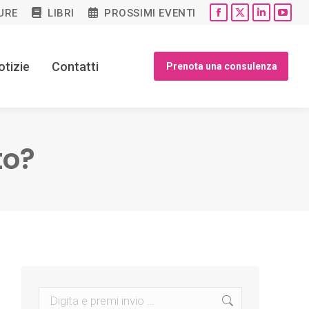
URE
LIBRI
PROSSIMI EVENTI
Facebook
X
Linkedin
You
page
page
page
pag
opens
opens
opens
open
otizie
Contatti
Prenota una consulenza
in
in
in
in
new
new
new
new
window
window
window
win
to?
Search: