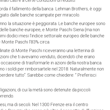
nati casi e a certe condizioni di reddito.
corda il fallimento della banca Lehman Brothers, è oggi
ggiato dalle banche scampate per miracolo.
 anno la situazione è peggiorata. Le banche europee sono
a delle banche europee, e Monte Paschi Siena (ma non
ltimi dodici mesi l’indice settoriale europeo delle banche
 e Monte Paschi l’83% circa.
ordinate di Monte Paschi riceveranno una letterina di
igazioni che ti avevamo venduto, dicendoti che erano
occasione di trasformarle in azioni della nostra banca.
o i soldi per rimborsartele nel 2018. Naturalmente non
i perdere tutto”. Sarebbe come chiedere: “ Preferisci
bligazioni, di cui la metà sono detenute da piccoli
orrendo.
esi, ma di secoli. Nel 1300 Firenze era il centro