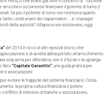
di e Peruzzi che erano già oltre il concetto di “funzione
 arricchirsi occorresse finanziare il potente di turno (I
nali. Se poi il potente di turno non restituiva quanto
tanto i soldi erano dei risparmiatori … e i manager
trolli della autorità? All’epoca non esistevano, oggi
.
ta”
del 2014 è ricco di altri episodi storici che
peculazione e di avidità abbia portato all’arricchimento
una sola arma per difendersi, non è il fucile o la spranga:
o libro
“Capitale Garantito”
, una guida pratica per
he e assicurazioni.
per evitare le trappole del sistema finanziario. Costa
umenta la propria cultura finanziaria e potere
e conflitto di interessi di banche e assicurazioni,