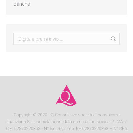
Banche
Search:
Copyright
© 2020 - Q Consulenze società di consulenza
finanziaria S.r.l., società posseduta da un unico socio - P. I.V.A. /
C.F.: 02870220353 - N° Isc. Reg. Imp. RE 02870220353 – N° REA