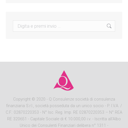
Search:
Copyright
© 2020 - Q Consulenze società di consulenza
finanziaria S.r.l., società posseduta da un unico socio - P. I.V.A. /
C.F.: 02870220353 - N° Isc. Reg. Imp. RE 02870220353 – N° REA
RE 320651 - Capitale Sociale di € 10.000,00 i.v. - Iscritta all'Albo
Unico dei Consulenti Finanziari delibera n° 1311 -