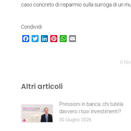
caso concreto di risparmio sulla surroga di un mu
Condividi
Facebook
Twitter
LinkedIn
Pinterest
WhatsApp
Email
6 No
Altri articoli
Pressioni in banca: chi tutela
davvero i tuoi investimenti?
30 Giugno 2026