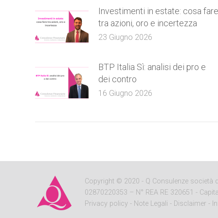
Investimenti in estate: cosa far
tra azioni, oro e incertezza
23 Giugno 2026
BTP Italia Sì: analisi dei pro e
dei contro
16 Giugno 2026
Copyright
© 2020 - Q Consulenze società di c
02870220353 – N° REA RE 320651 - Capitale So
Privacy policy
-
Note Legali
-
Disclaimer
-
I