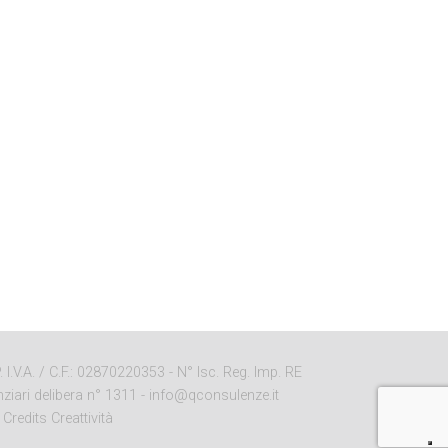
I.V.A. / C.F.: 02870220353 - N° Isc. Reg. Imp. RE
ziari delibera n° 1311 -
info@qconsulenze.it
-
Credits Creattività