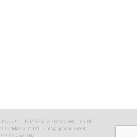
I.V.A. / C.F.: 02870220353 - N° Isc. Reg. Imp. RE
ziari delibera n° 1311 -
info@qconsulenze.it
-
Credits Creattività