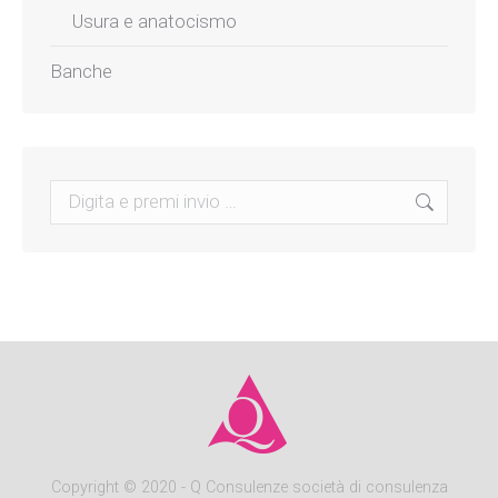
Usura e anatocismo
Banche
Search:
Copyright
© 2020 - Q Consulenze società di consulenza