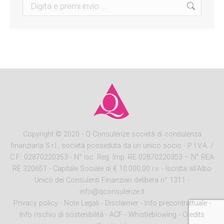
Search:
Copyright
© 2020 - Q Consulenze società di consulenza
finanziaria S.r.l., società posseduta da un unico socio - P. I.V.A. /
C.F.: 02870220353 - N° Isc. Reg. Imp. RE 02870220353 – N° REA
RE 320651 - Capitale Sociale di € 10.000,00 i.v. - Iscritta all'Albo
Unico dei Consulenti Finanziari delibera n° 1311 -
info@qconsulenze.it
Privacy policy
-
Note Legali
-
Disclaimer
-
Info precontrattuale
-
Info rischio di sostenibilità
-
ACF
-
Whistleblowing
-
Credits