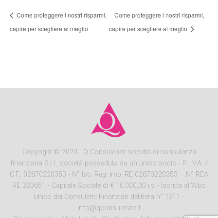
Come proteggere i nostri risparmi,
Come proteggere i nostri risparmi,
capire per scegliere al meglio
capire per scegliere al meglio
Copyright
© 2020 - Q Consulenze società di consulenza
finanziaria S.r.l., società posseduta da un unico socio - P. I.V.A. /
C.F.: 02870220353 - N° Isc. Reg. Imp. RE 02870220353 – N° REA
RE 320651 - Capitale Sociale di € 10.000,00 i.v. - Iscritta all'Albo
Unico dei Consulenti Finanziari delibera n° 1311 -
info@qconsulenze.it